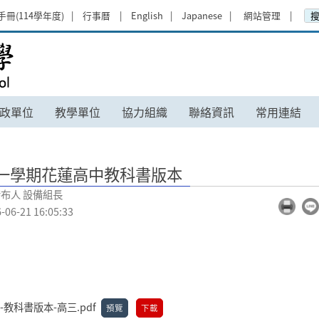
手冊(114學年度)
行事曆
English
Japanese
網站管理
書版本 - 國立花蓮高級中學
政單位
教學單位
協力組織
聯絡資訊
常用連結
第一學期花蓮高中教科書版本
布人 設備組長
-21 16:05:33
-教科書版本-高三.pdf
預覽
下載