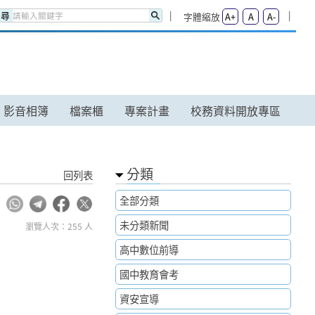
搜尋
字體縮放
A+
A
A-
影音相簿
檔案櫃
專案計畫
校務資料開放專區
分類
回列表
全部分類
未分類新聞
瀏覽人次：255 人
高中數位前導
國中教育會考
資安宣導