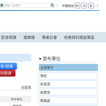
搜尋
字體縮放
A+
A
A-
影音相簿
檔案櫃
專案計畫
校務資料開放專區
發布單位
尋/篩選
全部單位
清除篩選
學校
校長室
回首頁
秘書室
發布單位
教務處
輔導室