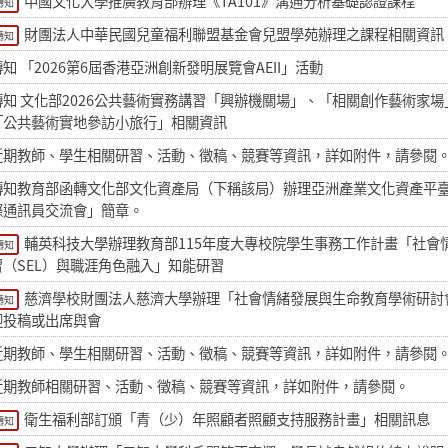
中國文化大學推廣教育部辦理《TA101》溝通分析基礎認證課程
轉知
財團法人中華民國兒童福利聯盟基金會兒盟學苑辦理之課程相關資訊
轉知
轉知 「2026第6屆香港亞洲創新發明展覽會AEII」活動
轉知 文化部2026公共藝術實務講習「興辦機關場」、「相關創作藝術家場
「公共藝術實地參訪小旅行」相關資訊
近期教師、學生相關研習、活動、徵稿、競賽等資訊，詳如附件，請參閱
轉知教育部函轉文化部文化資產局（下稱該局）辦理亞洲產業文化資產平
際通訊員交流會」簡章。
輔英科技大學辦理教育部115年度大專校院學生事務工作計畫「社會
轉知
習（SEL）與職涯角色融入」知能研習
慈濟學校財團法人慈濟大學辦理「社會情緒發展與生命教育學術研討
轉知
迎投稿或出席與會
近期教師、學生相關研習、活動、徵稿、競賽等資訊，詳如附件，請參閱
近期教師相關研習、活動、徵稿、競賽等資訊，詳如附件，請參閱。
衛生福利部訂頒「青（少）年照顧者照顧支持服務計畫」相關訊息
轉知