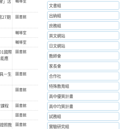
會」活
輔導室
文書組
出納組
27期
圖書館
庶務組
輔導室
英文網站
輔導室
日文網站
01國際
圖書館
教師會
智能應
家長會
具－生
圖書館
合作社
特殊教育組
圖書館
高中優質計畫
習課程
圖書館
高中均質計畫
圖書館
試務組
際證照教
圖書館
實驗研究組