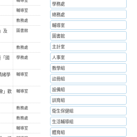
學務處
輔導室
總務處
教務處
輔導室
」及
圖書館
圖書館
主計室
。
教務處
人事室
臺「國
學務處
教學組
情緒學
輔導室
註冊組
設備組
會」歡
輔導室
訓育組
。
教務處
衛生保健組
教務處
生活輔導組
輔導室
體育組