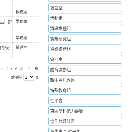
教官室
。
教務處
活動組
作品）評
學務處
資訊媒體組
學務處
實驗研究組
育學分
輔導室
資訊媒體組
會計室
下一頁
6
7
8
9
10
體育運動組
跳到第
頁
新生資訊專區
特殊教育組
性平會
東區學科能力競賽
協作共好計畫
新生專區-註冊組