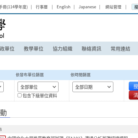
手冊(114學年度)
行事曆
English
Japanese
網站管理
學
政單位
教學單位
協力組織
聯絡資訊
常用連結
依發布單位篩選
依時間篩選
搜
全部單位
全部日期
包含下級單位資料
動
旨