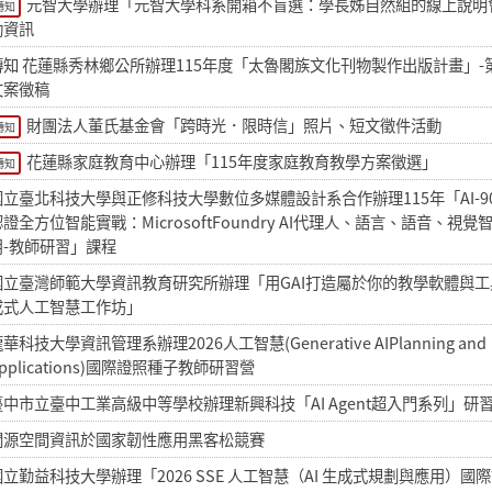
元智大學辦理「元智大學科系開箱不盲選：學長姊自然組的線上說明
轉知
動資訊
轉知 花蓮縣秀林鄉公所辦理115年度「太魯閣族文化刊物製作出版計畫」-第
文案徵稿
財團法人董氏基金會「跨時光．限時信」照片、短文徵件活動
轉知
花蓮縣家庭教育中心辦理「115年度家庭教育教學方案徵選」
轉知
國立臺北科技大學與正修科技大學數位多媒體設計系合作辦理115年「AI-9
證全方位智能實戰：MicrosoftFoundry AI代理人、語言、語音、視覺
用-教師研習」課程
國立臺灣師範大學資訊教育研究所辦理「用GAI打造屬於你的教學軟體與工
成式人工智慧工作坊」
華科技大學資訊管理系辦理2026人工智慧(Generative AIPlanning and
pplications)國際證照種子教師研習營
臺中市立臺中工業高級中等學校辦理新興科技「AI Agent超入門系列」研
開源空間資訊於國家韌性應用黑客松競賽
國立勤益科技大學辦理「2026 SSE 人工智慧（AI 生成式規劃與應用）國