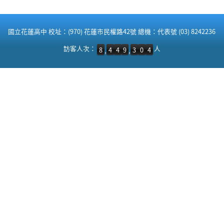
:::
國立花蓮高中 校址：(970) 花蓮市民權路42號 總機：代表號 (03) 8242236
訪客人次：8,449,304 人
訪客人次：
人
8
4
4
9
3
0
4
,
,