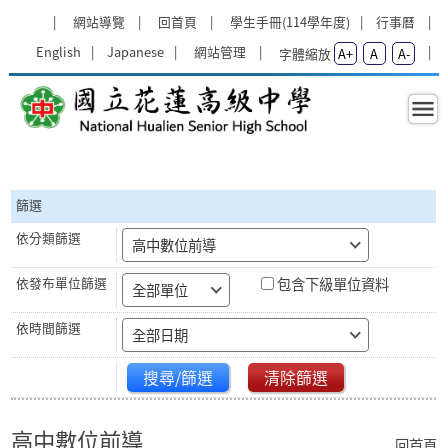
跳過上區塊
:::
網站導覽
回首頁
學生手冊(114學年度)
行事曆
English
Japanese
網站管理
字體縮放
A+
A
A-
高中數位前導 - 國立花蓮高級中學
:::
篩選
高中數位前導
包含下級單位資料
全部單位
全部日期
搜尋/篩選
清除篩選
高中數位前導
回首頁