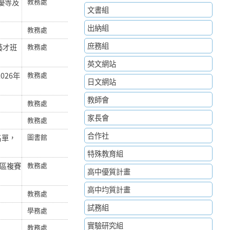
優等及
教務處
文書組
出納組
教務處
庶務組
藝才班
教務處
英文網站
026年
教務處
日文網站
教師會
教務處
家長會
教務處
合作社
名單，
圖書館
特殊教育組
一區複賽
教務處
高中優質計畫
高中均質計畫
教務處
試務組
學務處
實驗研究組
教務處