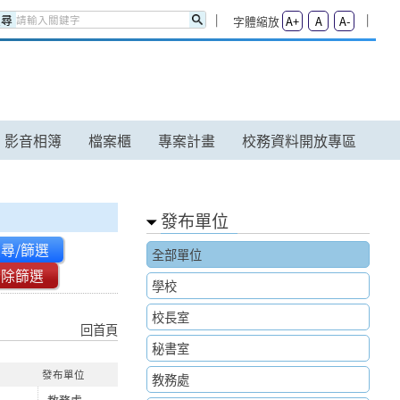
搜尋
字體縮放
A+
A
A-
影音相簿
檔案櫃
專案計畫
校務資料開放專區
發布單位
尋/篩選
全部單位
清除篩選
學校
校長室
回首頁
秘書室
發布單位
教務處
教務處