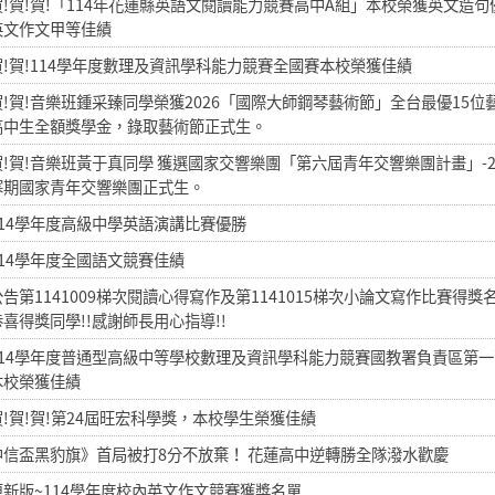
賀!賀!賀!「114年花蓮縣英語文閱讀能力競賽高中A組」本校榮獲英文造句
英文作文甲等佳績
賀!賀!114學年度數理及資訊學科能力競賽全國賽本校榮獲佳績
賀!賀!音樂班鍾采臻同學榮獲2026「國際大師鋼琴藝術節」全台最優15位
高中生全額獎學金，錄取藝術節正式生。
賀!賀!音樂班黃于真同學 獲選國家交響樂團「第六屆青年交響樂團計畫」-2
寒期國家青年交響樂團正式生。
114學年度高級中學英語演講比賽優勝
114學年度全國語文競賽佳績
公告第1141009梯次閱讀心得寫作及第1141015梯次小論文寫作比賽得獎
恭喜得獎同學!!感謝師長用心指導!!
114學年度普通型高級中等學校數理及資訊學科能力競賽國教署負責區第
本校榮獲佳績
賀!賀!賀!第24屆旺宏科學獎，本校學生榮獲佳績
中信盃黑豹旗》首局被打8分不放棄！ 花蓮高中逆轉勝全隊潑水歡慶
更新版~114學年度校內英文作文競賽獲獎名單