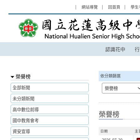
跳過上區塊
:::
網站導覽
回首頁
學生
榮譽榜 - 國立花蓮高級中學
認識花中
行
:::
榮譽榜
依分類篩選
全部新聞
榮譽榜
未分類新聞
高中數位前導
榮譽榜
國中教育會考
資安宣導
日期
主
2026-07-20