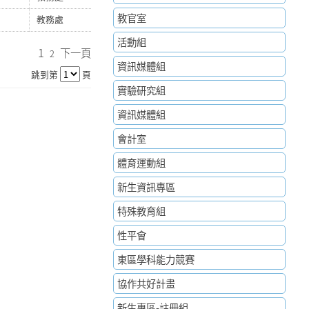
教官室
教務處
活動組
1
下一頁
2
資訊媒體組
跳到第
頁
實驗研究組
資訊媒體組
會計室
體育運動組
新生資訊專區
特殊教育組
性平會
東區學科能力競賽
協作共好計畫
新生專區-註冊組