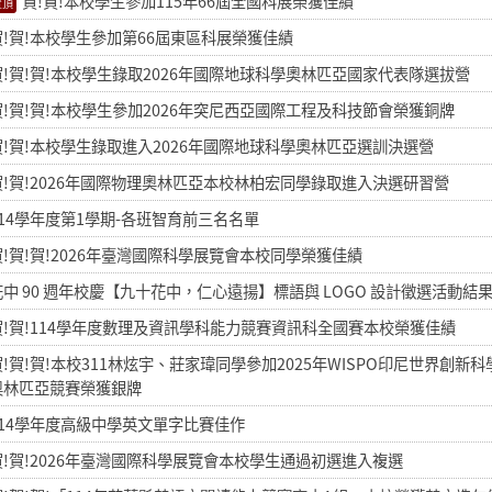
賀!賀!本校學生參加115年66屆全國科展榮獲佳績
賀!賀!本校學生參加第66屆東區科展榮獲佳績
賀!賀!賀!本校學生錄取2026年國際地球科學奧林匹亞國家代表隊選拔營
賀!賀!賀!本校學生參加2026年突尼西亞國際工程及科技節會榮獲銅牌
賀!賀!本校學生錄取進入2026年國際地球科學奧林匹亞選訓決選營
賀!賀!2026年國際物理奧林匹亞本校林柏宏同學錄取進入決選研習營
114學年度第1學期-各班智育前三名名單
賀!賀!賀!2026年臺灣國際科學展覽會本校同學榮獲佳績
花中 90 週年校慶【九十花中，仁心遠揚】標語與 LOGO 設計徵選活動結
賀!賀!114學年度數理及資訊學科能力競賽資訊科全國賽本校榮獲佳績
賀!賀!賀!本校311林炫宇、莊家瑋同學參加2025年WISPO印尼世界創新
奧林匹亞競賽榮獲銀牌
114學年度高級中學英文單字比賽佳作
賀!賀!2026年臺灣國際科學展覽會本校學生通過初選進入複選