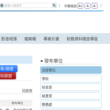
搜尋
字體縮放
A+
A
A-
影音相簿
檔案櫃
專案計畫
校務資料開放專區
發布單位
尋/篩選
全部單位
清除篩選
學校
校長室
回首頁
秘書室
發布單位
教務處
高中均質計畫