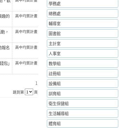
動，歡
學務處
總務處
興趣的
高中均質計畫
輔導室
活動，
高中均質計畫
圖書館
主計室
動報名
高中均質計畫
人事室
零錢包」
高中均質計畫
教學組
註冊組
1
設備組
跳到第
頁
訓育組
衛生保健組
生活輔導組
體育組