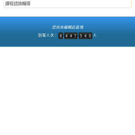
課程諮詢輔導
:::
您尚未編輯此區塊
訪客人次：8,447,540 人
訪客人次：
人
8
4
4
7
5
4
0
,
,