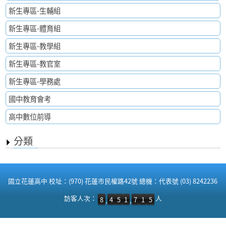
新生專區-生輔組
新生專區-體育組
新生專區-教學組
新生專區-教官室
新生專區-學務處
國中教育會考
高中數位前導
分類
:::
國立花蓮高中 校址：(970) 花蓮市民權路42號 總機：代表號 (03) 8242236
訪客人次：8,451,715 人
訪客人次：
人
8
4
5
1
7
1
5
,
,