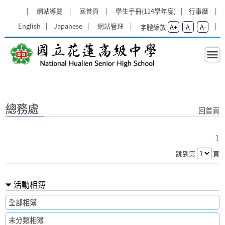
跳過上區塊
:::
網站導覽
回首頁
學生手冊(114學年度)
行事曆
English
Japanese
網站管理
字體縮放
A+
A
A-
總務處 - 國立花蓮高級中學
:::
總務處
回首頁
1
跳到第
頁
活動相簿
全部相簿
未分類相簿