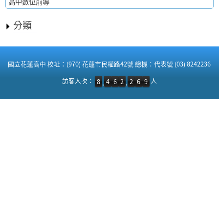
高中數位前導
分類
:::
國立花蓮高中 校址：(970) 花蓮市民權路42號 總機：代表號 (03) 8242236
訪客人次：8,462,269 人
訪客人次：
人
8
4
6
2
2
6
9
,
,