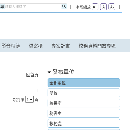
搜尋
字體縮放
A+
A
A-
影音相簿
檔案櫃
專案計畫
校務資料開放專區
發布單位
回首頁
全部單位
1
學校
跳到第
頁
校長室
秘書室
教務處