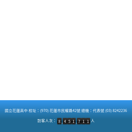
:::
國立花蓮高中 校址：(970) 花蓮市民權路42號 總機：代表號 (03) 8242236
訪客人次：8,451,711 人
訪客人次：
人
8
4
5
1
7
1
1
,
,