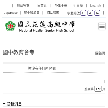
跳過上區塊
:::
網站導覽
回首頁
學生手冊
行事曆
English
Japanese
花中舊網頁
網站管理
字體縮放
A+
A
A-
國中教育會考 - 花蓮考區113年國中
:::
國中教育會考
回首頁
還沒有任何內容唷!
1
跳到第
頁
最新消息