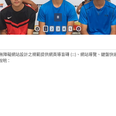
⏸︎
‹
›
1
2
3
4
5
站設計之規範提供網頁導盲磚 (:::)、網站導覽、鍵盤快速鍵 (A
式說明：