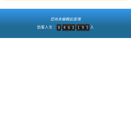
:::
您尚未編輯此區塊
訪客人次：8,463,195 人
訪客人次：
人
8
4
6
3
1
9
5
,
,