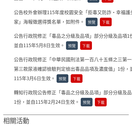
公告校外會辦理115年度校園安全「拒毒又防詐・幸福護
家」海報徵選得獎名單，如附件。
預覽
下載
公告行政院修正「毒品之分級及品項」部分分級及品項1
並自115年5月8日生效。
預覽
下載
公告行政院修正「中華民國刑法第一百八十五條之三第一
第三款尿液確認檢驗判定檢出毒品品項及濃度值」1份，
115年3月6日生效。
預覽
下載
轉知行政院公告修正「毒品之分級及品項」部分分級及品
1份，並自115年2月24日生效。
預覽
下載
相關活動