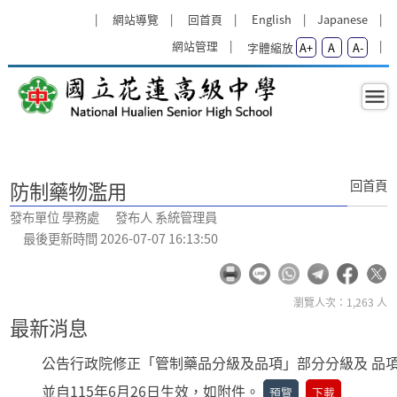
跳過上區塊
:::
網站導覽
回首頁
English
Japanese
網站管理
字體縮放
A+
A
A-
防制藥物濫用 - 學務處 - 國立花蓮高
:::
回首頁
防制藥物濫用
發布單位 學務處 發布人 系統管理員
最後更新時間 2026-07-07 16:13:50
瀏覽人次：1,263 人
最新消息
公告行政院修正「管制藥品分級及品項」部分分級及 品
並自115年6月26日生效，如附件。
預覽
下載