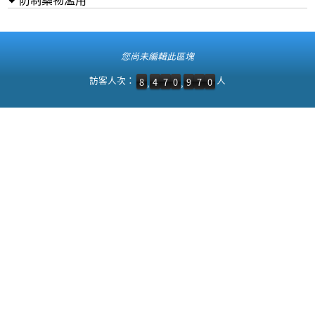
:::
您尚未編輯此區塊
訪客人次：8,470,970 人
訪客人次：
人
8
4
7
0
9
7
0
,
,