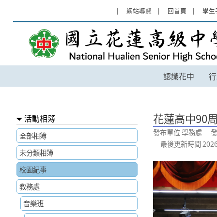
跳過上區塊
:::
網站導覽
回首頁
學生
花蓮高中90周年校慶活動 - 國立
認識花中
行
:::
花蓮高中90
活動相簿
發布單位 學務處 發
全部相簿
最後更新時間 2026-06
未分類相簿
校園紀事
教務處
音樂班