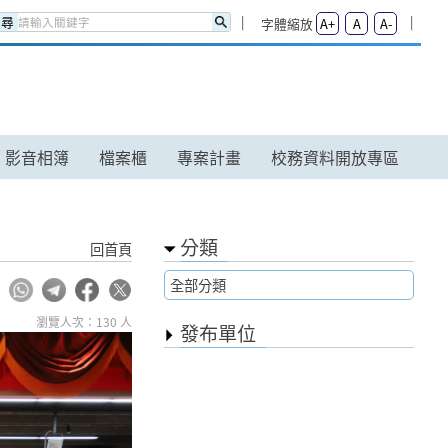
搜尋
字體縮放
A+
A
A-
影音相簿
檔案櫃
專案計畫
校務資料開放專區
分類
回首頁
全部分類
瀏覽人次：130 人
發布單位