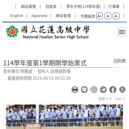
跳過上區塊
:::
網站導覽
回首頁
學生手冊(114學年度)
行事曆
English
Japanese
網站管理
字體縮放
A+
A
A-
114學年度第1學期開學始業式 - 國
:::
回列表
114學年度第1學期開學始業式
發布單位 學務處 發布人 訓育組幹事
最後更新時間 2025-09-02 09:51:59
瀏覽人次：686 人