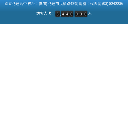
國立花蓮高中 校址：(970) 花蓮市民權路42號 總機：代表號 (03) 8242236
訪客人次：8,446,036 人
訪客人次：
人
8
4
4
6
0
3
6
,
,