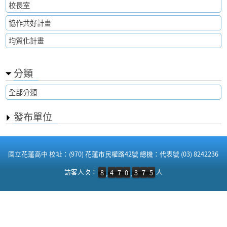
校長室
協作共好計畫
均質化計畫
分類
全部分類
發布單位
:::
國立花蓮高中 校址：(970) 花蓮市民權路42號 總機：代表號 (03) 8242236
訪客人次：8,470,375 人
訪客人次：
人
8
4
7
0
3
7
5
,
,