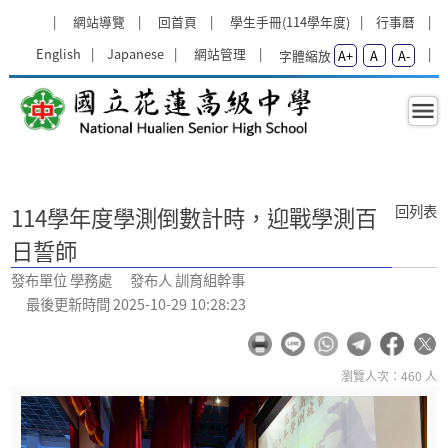
跳過上區塊
:::
網站導覽
回首頁
學生手冊(114學年度)
行事曆
English
Japanese
網站管理
字體縮放
A+
A
A-
114學年度學測倒數計時，迎戰學測百
:::
回列表
114學年度學測倒數計時，迎戰學測百
日誓師
發布單位 學務處 發布人 訓育組幹事
最後更新時間 2025-10-29 10:28:23
瀏覽人次：460 人