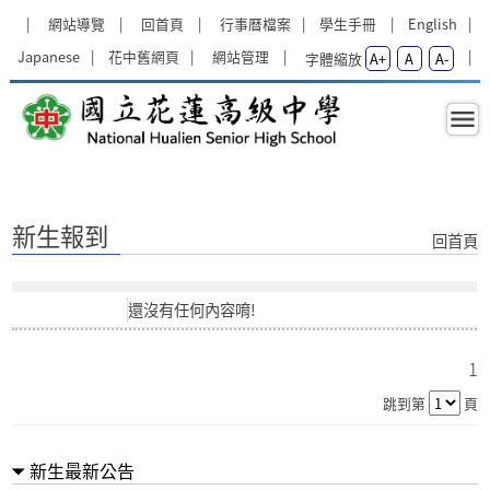
跳過上區塊
:::
網站導覽
回首頁
行事曆檔案
學生手冊
English
Japanese
花中舊網頁
網站管理
字體縮放
A+
A
A-
新生報到 - 新生資訊專區 - 國立花蓮
:::
新生報到
回首頁
還沒有任何內容唷!
1
跳到第
頁
新生最新公告