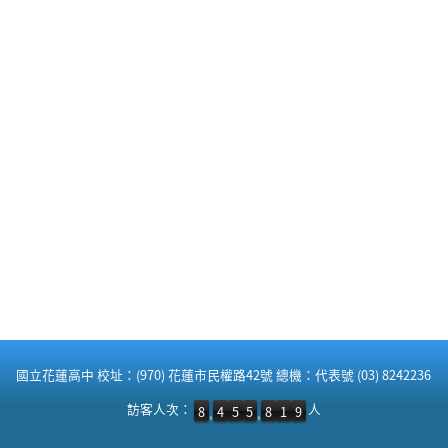
:::
國立花蓮高中 校址：(970) 花蓮市民權路42號 總機：代表號 (03) 8242236
訪客人次：8,455,819 人
訪客人次：
人
8
4
5
5
8
1
9
,
,