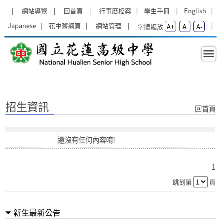
跳過上區塊
:::
網站導覽
回首頁
行事曆檔案
學生手冊
English
Japanese
花中舊網頁
網站管理
字體縮放
A+
A
A-
招生資訊 - 新生資訊專區 - 國立花蓮
:::
招生資訊
回首頁
還沒有任何內容唷!
1
跳到第
頁
新生最新公告