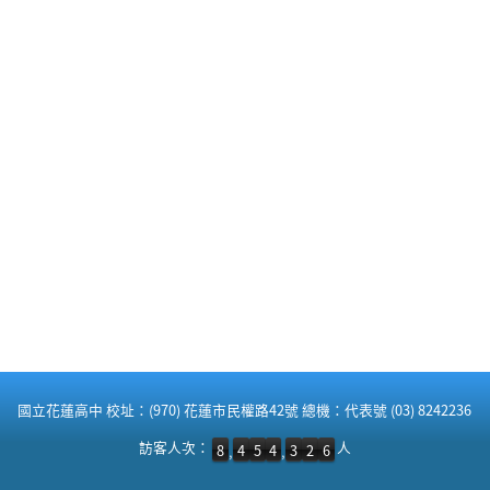
:::
國立花蓮高中 校址：(970) 花蓮市民權路42號 總機：代表號 (03) 8242236
訪客人次：8,454,326 人
訪客人次：
人
8
4
5
4
3
2
6
,
,