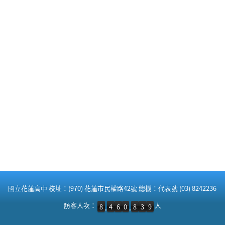
:::
國立花蓮高中 校址：(970) 花蓮市民權路42號 總機：代表號 (03) 8242236
訪客人次：8,460,839 人
訪客人次：
人
8
4
6
0
8
3
9
,
,