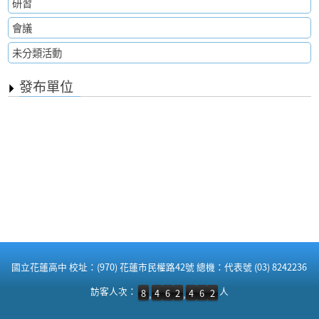
研習
會議
未分類活動
發布單位
:::
國立花蓮高中 校址：(970) 花蓮市民權路42號 總機：代表號 (03) 8242236
訪客人次：8,462,462 人
訪客人次：
人
8
4
6
2
4
6
2
,
,