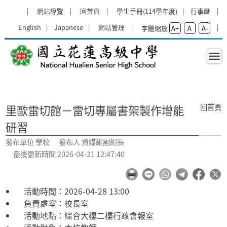
跳過上區塊
:::
網站導覽
回首頁
學生手冊(114學年度)
行事曆
English
Japanese
網站管理
字體縮放
A+
A
A-
里歐雷切館－雷切專屬書架製作增能研
:::
回首頁
里歐雷切館－雷切專屬書架製作增能
研習
發布單位 學校 發布人 資媒組副組長
最後更新時間 2026-04-21 12:47:40
活動時間：2026-04-28 13:00
負責處室：校長室
活動地點：綜合大樓二樓行政會報室