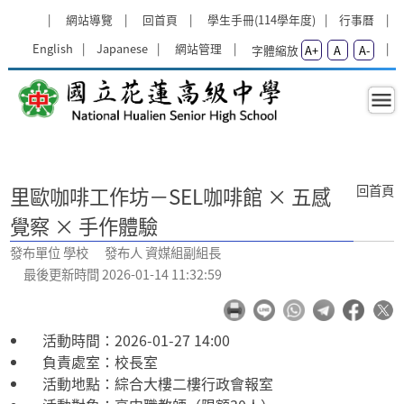
跳過上區塊
:::
網站導覽
回首頁
學生手冊(114學年度)
行事曆
English
Japanese
網站管理
字體縮放
A+
A
A-
里歐咖啡工作坊－SEL咖啡館 × 五感
:::
回首頁
里歐咖啡工作坊－SEL咖啡館 × 五感
覺察 × 手作體驗
發布單位 學校 發布人 資媒組副組長
最後更新時間 2026-01-14 11:32:59
活動時間：2026-01-27 14:00
負責處室：校長室
活動地點：綜合大樓二樓行政會報室