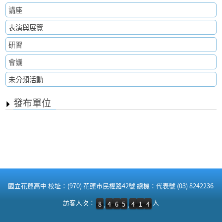
講座
表演與展覽
研習
會議
未分類活動
發布單位
:::
國立花蓮高中 校址：(970) 花蓮市民權路42號 總機：代表號 (03) 8242236
訪客人次：8,465,414 人
訪客人次：
人
8
4
6
5
4
1
4
,
,