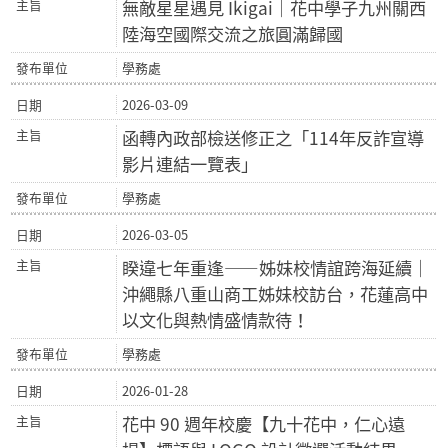
無敵星星遇見 Ikigai｜花中學子九州關西
陸海空國際交流之旅圓滿歸國
學務處
2026-03-09
函轉內政部檢送修正之「114年反詐宣導
影片連結一覽表」
學務處
2026-03-05
睽違七年重逢——姊妹校情誼跨海延續｜
沖繩縣八重山商工姊妹校訪台，花蓮高中
以文化與熱情盛情款待！
學務處
2026-01-28
花中 90 週年校慶【九十花中，仁心遠