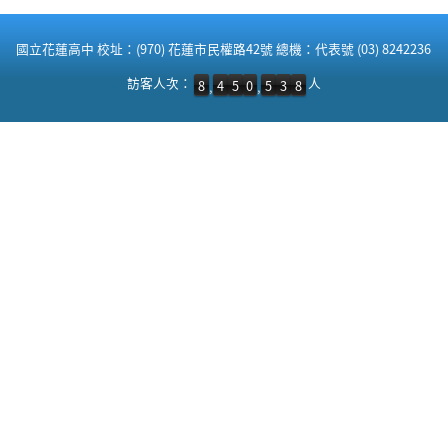
:::
國立花蓮高中 校址：(970) 花蓮市民權路42號 總機：代表號 (03) 8242236
訪客人次：8,450,538 人
訪客人次：
人
8
4
5
0
5
3
8
,
,