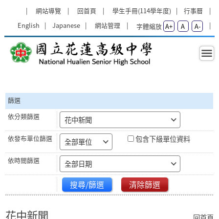
跳過上區塊
:::
網站導覽
回首頁
學生手冊(114學年度)
行事曆
English
Japanese
網站管理
字體縮放
A+
A
A-
花中新聞 - 國立花蓮高級中學
:::
篩選
花中新聞
包含下級單位資料
全部單位
全部日期
搜尋/篩選
清除篩選
花中新聞
回首頁