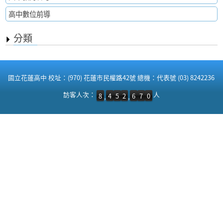
高中數位前導
分類
:::
國立花蓮高中 校址：(970) 花蓮市民權路42號 總機：代表號 (03) 8242236
訪客人次：8,452,670 人
訪客人次：
人
8
4
5
2
6
7
0
,
,