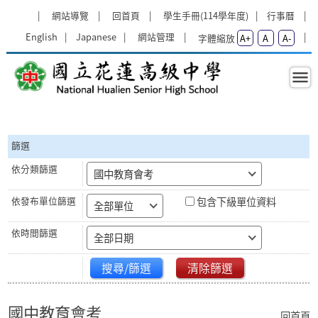
跳過上區塊
:::
網站導覽
回首頁
學生手冊(114學年度)
行事曆
English
Japanese
網站管理
字體縮放
A+
A
A-
國中教育會考 - 國立花蓮高級中學
:::
篩選
國中教育會考
包含下級單位資料
全部單位
全部日期
搜尋/篩選
清除篩選
國中教育會考
回首頁