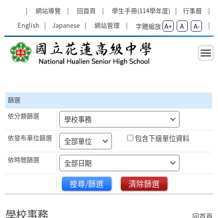
跳過上區塊
:::
網站導覽
回首頁
學生手冊(114學年度)
行事曆
English
Japanese
網站管理
字體縮放
A+
A
A-
學校事務 - 國立花蓮高級中學
:::
篩選
學校事務
包含下級單位資料
全部單位
全部日期
搜尋/篩選
清除篩選
學校事務
回首頁