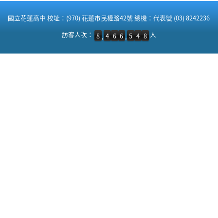
:::
國立花蓮高中 校址：(970) 花蓮市民權路42號 總機：代表號 (03) 8242236
訪客人次：8,466,548 人
訪客人次：
人
8
4
6
6
5
4
8
,
,