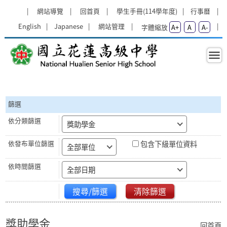
跳過上區塊
:::
網站導覽
回首頁
學生手冊(114學年度)
行事曆
English
Japanese
網站管理
字體縮放
A+
A
A-
獎助學金 - 國立花蓮高級中學
:::
篩選
獎助學金
包含下級單位資料
全部單位
全部日期
搜尋/篩選
清除篩選
獎助學金
回首頁