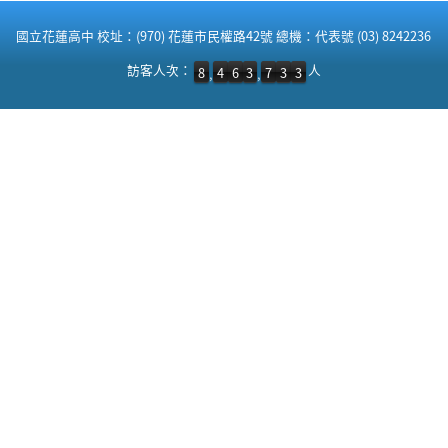
:::
國立花蓮高中 校址：(970) 花蓮市民權路42號 總機：代表號 (03) 8242236
訪客人次：8,463,733 人
訪客人次：
人
8
4
6
3
7
3
3
,
,