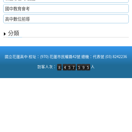
國中教育會考
高中數位前導
分類
:::
國立花蓮高中 校址：(970) 花蓮市民權路42號 總機：代表號 (03) 8242236
訪客人次：8,457,595 人
訪客人次：
人
8
4
5
7
5
9
5
,
,