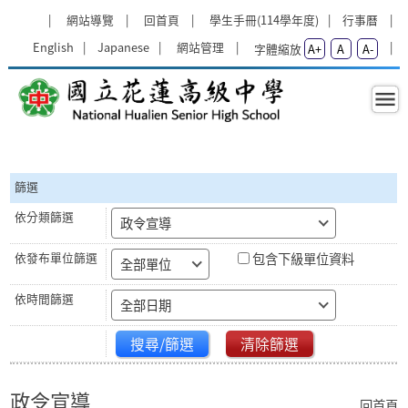
跳過上區塊
:::
網站導覽
回首頁
學生手冊(114學年度)
行事曆
English
Japanese
網站管理
字體縮放
A+
A
A-
政令宣導 - 國立花蓮高級中學
:::
篩選
政令宣導
包含下級單位資料
全部單位
全部日期
搜尋/篩選
清除篩選
政令宣導
回首頁