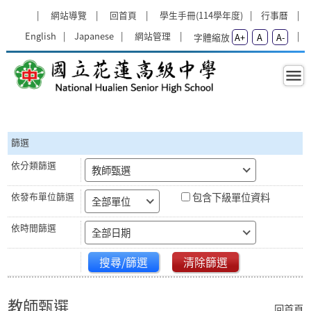
跳過上區塊
:::
網站導覽
回首頁
學生手冊(114學年度)
行事曆
English
Japanese
網站管理
字體縮放
A+
A
A-
教師甄選 - 國立花蓮高級中學
:::
篩選
教師甄選
包含下級單位資料
全部單位
全部日期
搜尋/篩選
清除篩選
教師甄選
回首頁