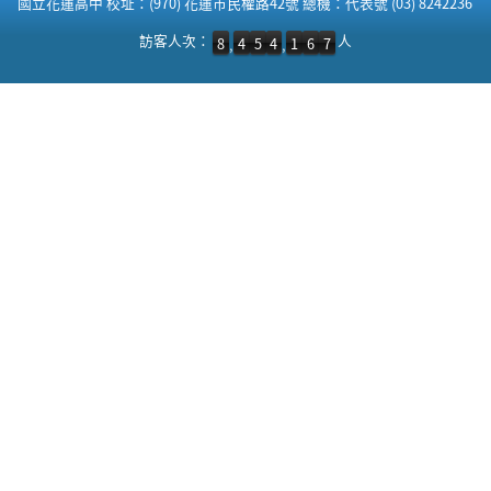
國立花蓮高中 校址：(970) 花蓮市民權路42號 總機：代表號 (03) 8242236
訪客人次：8,454,167 人
訪客人次：
人
8
4
5
4
1
6
7
,
,