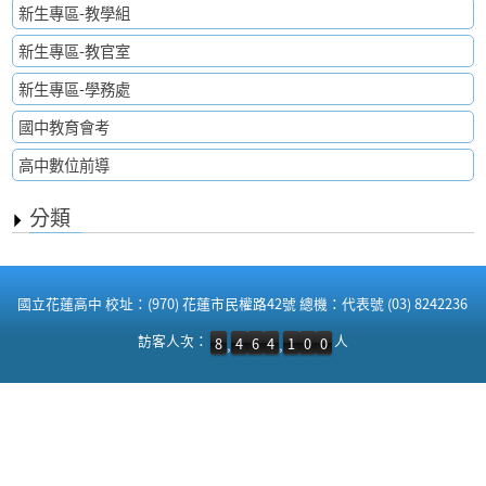
新生專區-教學組
新生專區-教官室
新生專區-學務處
國中教育會考
高中數位前導
分類
:::
國立花蓮高中 校址：(970) 花蓮市民權路42號 總機：代表號 (03) 8242236
訪客人次：8,464,100 人
訪客人次：
人
8
4
6
4
1
0
0
,
,