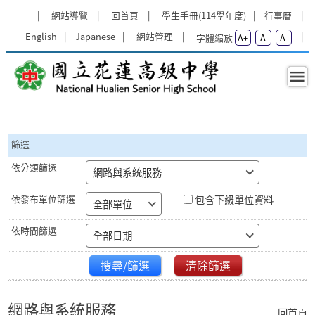
跳過上區塊
:::
網站導覽
回首頁
學生手冊(114學年度)
行事曆
English
Japanese
網站管理
字體縮放
A+
A
A-
網路與系統服務 - 國立花蓮高級中學
:::
篩選
網路與系統服務
包含下級單位資料
全部單位
全部日期
搜尋/篩選
清除篩選
網路與系統服務
回首頁