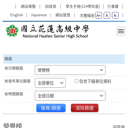
跳過上區塊
:::
網站導覽
回首頁
學生手冊(114學年度)
行事曆
English
Japanese
網站管理
字體縮放
A+
A
A-
榮譽榜 - 國立花蓮高級中學
:::
篩選
榮譽榜
包含下級單位資料
全部單位
全部日期
搜尋/篩選
清除篩選
榮譽榜
回首頁