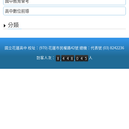
國中教育會考
高中數位前導
分類
:::
國立花蓮高中 校址：(970) 花蓮市民權路42號 總機：代表號 (03) 8242236
訪客人次：8,448,045 人
訪客人次：
人
8
4
4
8
0
4
5
,
,