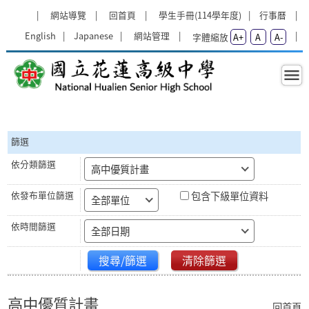
跳過上區塊
:::
網站導覽
回首頁
學生手冊(114學年度)
行事曆
English
Japanese
網站管理
字體縮放
A+
A
A-
高中優質計畫 - 國立花蓮高級中學
:::
篩選
高中優質計畫
包含下級單位資料
全部單位
全部日期
搜尋/篩選
清除篩選
高中優質計畫
回首頁