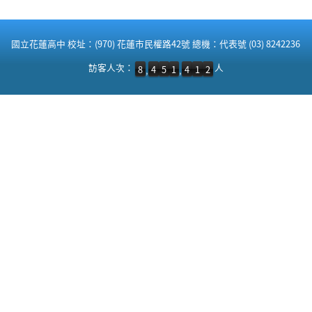
:::
國立花蓮高中 校址：(970) 花蓮市民權路42號 總機：代表號 (03) 8242236
訪客人次：8,451,412 人
訪客人次：
人
8
4
5
1
4
1
2
,
,